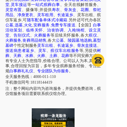
,
堂
灵车接运
等
一站式殡葬白事
、
全天在线解答服务
、
;
灵堂布置
、摄像等
并提供
寿衣
、
骨灰盒
、
花圈
、
祭祀
用品
、
净身更衣
、
灵车租用
、
长途返乡
、
灵车出租
、
殡
,
.
仪车
返乡
可
随车配备单体式冷藏箱
另外还可代办各区
,
,
,
.
.
公墓
选墓
火化
安葬服务
免费专车接送
【全国】
白事
活动策划
、
临终关怀
、
治丧协调
、
入殓纳棺
、
设立灵
堂
、
告别仪式
、
火葬服务
等后续关怀服务,各大
殡仪
、
火葬服务
,
丧葬用品销售
,各大
公墓
、
陵园墓地选购
,
墓型
墓碑
个性定制服务
灵车出租
、
长途返乡
、
骨灰盒接送
、
接送病患者返乡
、
灵车
、
殡仪车出租服务
等,另提供
树
葬
、
天葬
、
水葬
、
火葬
、
土葬
、
花葬
等不同安葬方式，
有专业人士为您指导,价格合理。公司以人为本,真诚做
事,合理回报为宗旨，多年专业殡葬服务经验、专注正
规
白事葬礼礼仪
、
专业团队为你服务
。
全天服务热线：4000-011-110
手机微信同号:18118144419
注；整个网站内容均为咨询服务，并提供免费咨询，殡
仪馆服务项目需要联系殡仪馆办理。