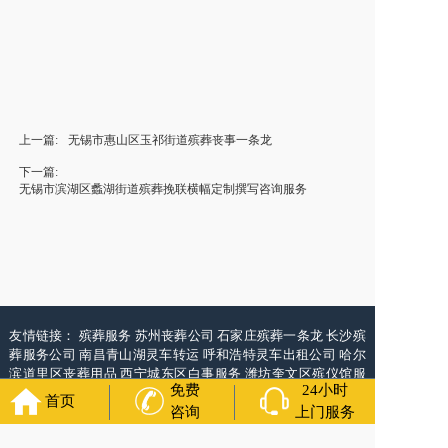
上一篇:
无锡市惠山区玉祁街道殡葬丧事一条龙
下一篇:
无锡市滨湖区蠡湖街道殡葬挽联横幅定制撰写咨询服务
友情链接：
殡葬服务
苏州丧葬公司
石家庄殡葬一条龙
长沙殡
葬服务公司
南昌青山湖灵车转运
呼和浩特灵车出租公司
哈尔
滨道里区丧葬用品
西宁城东区白事服务
潍坊奎文区殡仪馆服
免费
24小时
务
乳山寿衣店铺
杭州上城区灵堂布置
沈阳浑南区殡葬平台
中
首页
咨询
上门服务
国墓地网
中国非急救转运网
网站建设
中国殡葬一条龙网
中国
救护车网
葬花店
葬花服务网