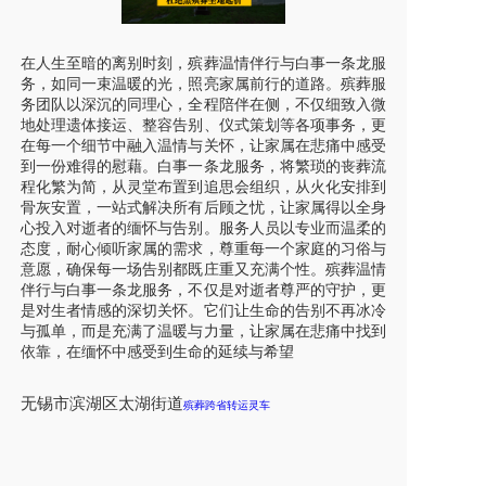
在人生至暗的离别时刻，殡葬温情伴行与白事一条龙服
务，如同一束温暖的光，照亮家属前行的道路。殡葬服
务团队以深沉的同理心，全程陪伴在侧，不仅细致入微
地处理遗体接运、整容告别、仪式策划等各项事务，更
在每一个细节中融入温情与关怀，让家属在悲痛中感受
到一份难得的慰藉。白事一条龙服务，将繁琐的丧葬流
程化繁为简，从灵堂布置到追思会组织，从火化安排到
骨灰安置，一站式解决所有后顾之忧，让家属得以全身
心投入对逝者的缅怀与告别。服务人员以专业而温柔的
态度，耐心倾听家属的需求，尊重每一个家庭的习俗与
意愿，确保每一场告别都既庄重又充满个性。殡葬温情
伴行与白事一条龙服务，不仅是对逝者尊严的守护，更
是对生者情感的深切关怀。它们让生命的告别不再冰冷
与孤单，而是充满了温暖与力量，让家属在悲痛中找到
依靠，在缅怀中感受到生命的延续与希望
无锡市
滨湖区
太湖街道
殡葬跨省转运灵车