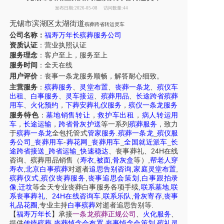
发布日期:2026-05-08
访问数量:44
无锡市
滨湖区
太湖街道
殡葬跨省转运灵车
公司名称：
福寿万年长殡葬服务公司
资质认证
：营业执照认证
服务理念
：客户至上，服务至上
服务时间
：全天在线
用户评价
：丧事一条龙服务
顺畅，解答耐心细致。
主营服务
：
殡葬服务
、
灵堂布置
、
丧葬一条龙
、
殡仪车
出租
、
白事服务
、
灵车接运
、
殡葬用品
、
长途跨省殡葬
用车
、
火化预约
，
下葬安葬礼仪服务
，
殡仪一条龙服务
服务特色
：
墓地销售转让
，
救护车出租
，
病人转运用
车
，
长途运输
，
跨省骨灰护送
等一系列
殡葬服务
，致力
于
殡葬一条龙
全包托管式
管家服务
.
殡葬一条龙
_
殡仪服
务公司
_
丧葬用车
-
葬花网
_
丧葬用车
_
全国就近派车
_
长
24H
途跨省接送
_
跨省运输
_
快速稳达
、
丧事葬礼
、
在线
,
,
,
咨询
、
殡葬
用品销售
（
寿衣
被面
骨灰盒
等）
帮老人穿
,
,
,
寿衣
北京白事殡葬
对逝者
追思告别咨询
家庭灵堂布置
,
,
,
殡葬仪式
殡仪丧葬服务
丧事追思会策划
白事跟拍录
,
,
,
像
迁坟
等
全天
专业丧葬白事服务
各项手续
联系墓地
联
24H
,
,
,
系丧事葬礼
、
在线咨询车
联系乐队
骨灰寄存
丧事
,
.
礼品花圈
专业主持
白事殡葬
对逝者追思告别等
【
福寿万年长
】
承接
一条龙殡葬正规公司
、
火化服务
、
,
,
,
提供
传统殡葬
丧葬悼念会布置
丧事悼念会策划
殡礼灵