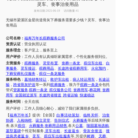
灵车、丧事治丧用品
发布日期:2025-06-19
访问数量:41
无锡市
梁溪区
金星街道
骨灰
下葬服务需要多少钱？
灵车、
丧事治
丧用品
公司名称：
福寿万年长殡葬服务公司
资质认证
：营业执照认证
服务理念
：客户至上，服务至上
用户评价
：工作人员有认真倾听家属需求，个性化服务很到位。
主营服务
：
殡葬服务
、
灵堂布置
、
丧葬一条龙
、
殡仪车出租
、
白
事服务
、
灵车接运
、
殡葬用品
、
长途跨省
殡葬用车
、
火化预约
，
下葬安葬礼仪服务
，
殡仪一条龙服务
服务特色
：
墓地销售转让
，
救护车出租
，
病人转运用车
，
长途运
输
，
跨省骨灰护送
等一系列
殡葬服务
，致力于
殡葬一条龙
全包托
管式
管家服务
.
殡葬一条龙
_
殡仪服务公司
_
丧葬用车
-
葬花网
_
丧葬
用车
_
全国就近派车
_
长途跨省接送
_
跨省运输
_
快速稳达
服务时间
：
全天在线
用户评价：
工作人员细心耐心，减轻了我们
家属
很多负担。
【
福寿万年长
】提供
:【全国】
白事活动策划
、
临终关怀
、
治丧
协调
、
入殓纳棺
、
设立灵堂
、
告别仪式
、
火葬服务
等后续关怀服
务
,各大
殡仪
、
火葬服务
,
丧葬用品销售
,各大
公墓
、
陵园墓地选购
,
墓型墓碑
个性定制服务
,
灵车出租
、
长途返乡
、
骨灰盒接送
、
接
送病患者返乡
、
灵车
、
殡仪车出租服务
等
,另提供
树葬
、
天葬
、