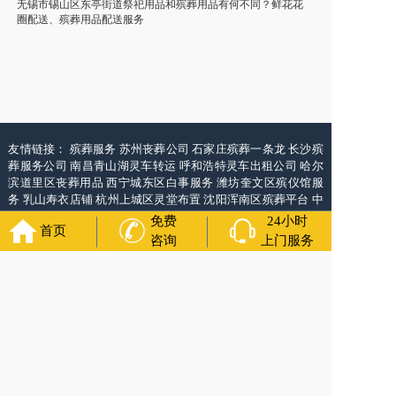
无锡市锡山区东亭街道祭祀用品和殡葬用品有何不同？鲜花花
圈配送、殡葬用品配送服务
友情链接：
殡葬服务
苏州丧葬公司
石家庄殡葬一条龙
长沙殡
葬服务公司
南昌青山湖灵车转运
呼和浩特灵车出租公司
哈尔
滨道里区丧葬用品
西宁城东区白事服务
潍坊奎文区殡仪馆服
务
乳山寿衣店铺
杭州上城区灵堂布置
沈阳浑南区殡葬平台
中
国墓地网
中国非急救转运网
网站建设
中国殡葬一条龙网
中国
免费
24小时
首页
救护车网
葬花店
葬花服务网
咨询
上门服务
福寿万年长
官方公众号