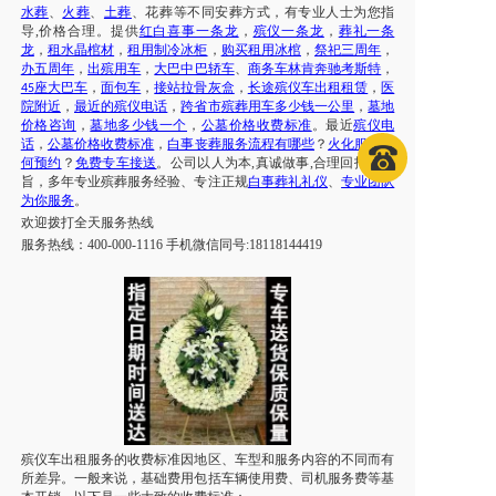
水葬
、
火葬
、
土葬
、
花葬
等不同安葬方式，有专业人士为您指
导
,价格合理。提供
红白喜事一条龙
，
殡仪一条龙
，
葬礼一条
龙
，
租水晶棺材
，
租用制冷冰柜
，
购买租用冰棺
，
祭祀三周年
，
办五周年
，
出殡用车
，
大巴中巴轿车
、
商务车林肯奔驰考斯特
，
座大巴车
，
面包车
，
接站拉骨灰盒
，
长途殡仪车出租租赁
，
医
45
院附近
，
最近的殡仪电话
，
跨省市
殡葬用车
多少钱一公里
，
墓地
价格咨询
，
墓地多少钱一个
，
公墓价格收费标准
。最近
殡仪电
话
，
公墓价格收费标准
，
白事丧葬服务流程有哪些
？
火化服务如
何预约
？
免费专车接送
。公司以人为本
,真诚做事,合理回报为宗
旨，多年专业殡葬服务经验、专注正规
白事葬礼礼仪
、
专业团队
为你服务
。
欢迎拨打
全天
服务热线
服务热线：
400-000-1116 手机微信同号:18118144419
殡仪车出租服务的收费标准因地区、车型和服务内容的不同而有
所差异。一般来说，基础费用包括车辆使用费、司机服务费等基